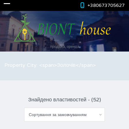
+380673705627
продажа, оренда
Property City: <span>Золочів</span>
Знайдено властивостей - (52)
Сортування за замовчуванням