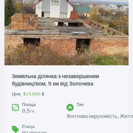
Земельна ділянка з незавершеним
будівництвом, 5 км від Золочева
Ціна
$15,000
$
Площа
Тип
0,5
ГА
Житлова нерухомість, Житл
Статус
На продаж