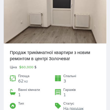
Продаж трикімнатної квартири з новим
ремонтом в центрі Золочева!
Ціна
$60,000
$
Площа
Спальні
62
3
М2
Ванні кімнати
Гаражів
1
1
Тип
Статус
На продаж