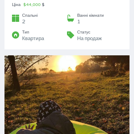
Ціна
$44,000
$
Спальні
Ванні кімнати
2
1
Тип
Статус
Квартира
На продаж