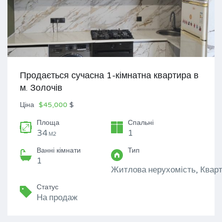
Продається сучасна 1-кімнатна квартира в
м. Золочів
Ціна
$45,000
$
Площа
Спальні
34
1
М2
Ванні кімнати
Тип
1
Житлова нерухомість, Квар
Статус
На продаж