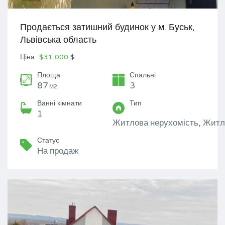
Продається затишний будинок у м. Буськ,
Львівська область
Ціна
$31,000
$
Площа
Спальні
87
3
М2
Ванні кімнати
Тип
1
Житлова нерухомість, Житл
Статус
На продаж