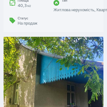
Площа
Тип
40,3
М2
Житлова нерухомість, Кварт
Статус
На продаж