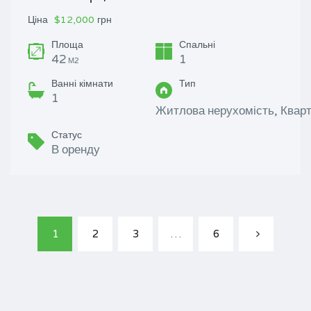
Ціна
$12,000
грн
Площа
Спальні
42
1
М2
Ванні кімнати
Тип
1
Житлова нерухомість, Квар
Статус
В оренду
1
2
3
…
6