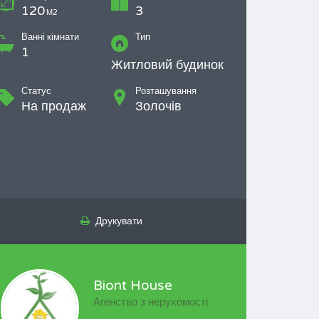
120
3
М2
Ванні кімнати
Тип
1
Житловий будинок
Статус
Розташування
На продаж
Золочів
Друкувати
Biont House
Агенство з нерухомості