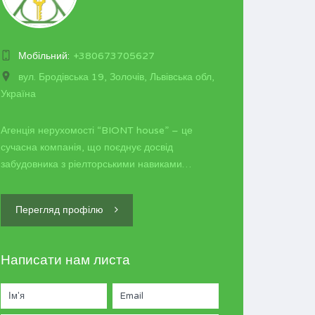
Мобільний:
+380673705627
вул. Бродівська 19, Золочів, Львівська обл,
Україна
Агенція нерухомості “BIONT house” – це
сучасна компанія, що поєднує досвід
забудовника з ріелторськими навиками…
Перегляд профілю
Написати нам листа