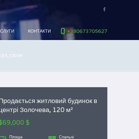
+380673705627
ОСЛУГИ
КОНТАКТИ
ВА, 120 М²
Продається житловий будинок в
центрі Золочева, 120 м²
$69,000 $
Площа
Спальні