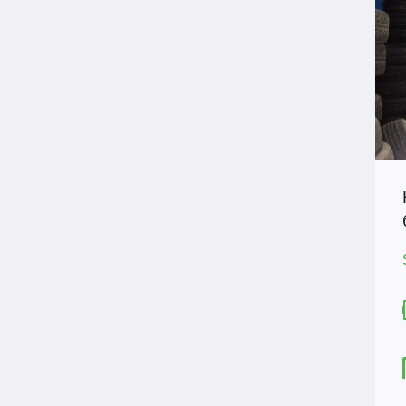
Продаж 3-кімнатної квартири в
новобудові з кредитом “Є оселя”
$1
НА ПРОДАЖ
Площа
Спальні
58
3
М2
Ванні кімнати
1