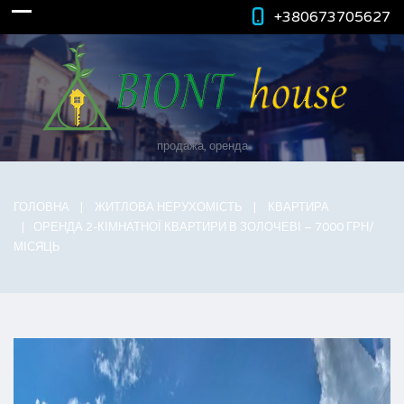
+380673705627
продажа, оренда
ГОЛОВНА
ЖИТЛОВА НЕРУХОМІСТЬ
КВАРТИРА
ОРЕНДА 2-КІМНАТНОЇ КВАРТИРИ В ЗОЛОЧЕВІ – 7000 ГРН/
МІСЯЦЬ