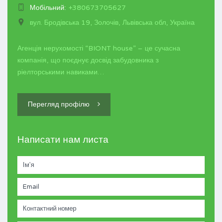
Мобільний:
+380673705627
вул. Бродівська 19, Золочів, Львівська обл, Україна
Агенція нерухомості “BIONT house” – це сучасна
компанія, що поєднує досвід забудовника з
ріелторськими навиками…
Перегляд профілю
Написати нам листа