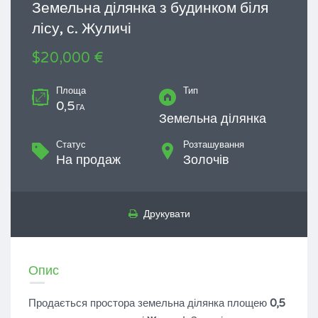
Земельна ділянка з будинком біля
лісу, с. Жуличі
$20,000 €
Площа
Тип
0,5
ГА
Земельна ділянка
Статус
Розташування
На продаж
Золочів
Друкувати
Опис
Продається простора земельна ділянка площею
0,5