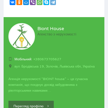
Biont House
Агенство з нерухомості
Мобільний:
+380673705627
вул. Бродівська 19, Золочів, Львівська обл, Україна
Агенція нерухомості “BIONT house” – це сучасна
компанія, що поєднує досвід забудовника з
ріелторськими навиками…
Перегляд профілю