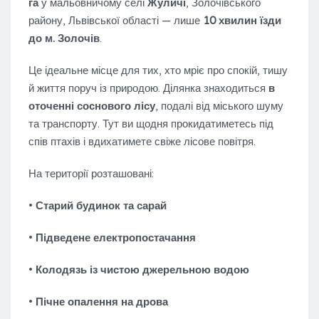
га
у мальовничому селі
Жуличі
, Золочівського
району, Львівської області — лише
10 хвилин їзди
до м. Золочів
.
Це ідеальне місце для тих, хто мріє про спокій, тишу
й життя поруч із природою. Ділянка знаходиться
в
оточенні соснового лісу
, подалі від міського шуму
та транспорту. Тут ви щодня прокидатиметесь під
спів птахів і вдихатимете свіже лісове повітря.
На території розташовані:
•
Старий будинок та сарай
•
Підведене електропостачання
•
Колодязь із чистою джерельною водою
•
Пічне опалення на дрова