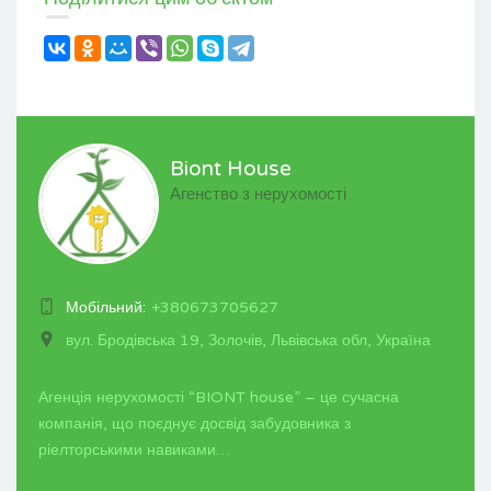
Biont House
Агенство з нерухомості
Мобільний:
+380673705627
вул. Бродівська 19, Золочів, Львівська обл, Україна
Агенція нерухомості “BIONT house” – це сучасна
компанія, що поєднує досвід забудовника з
ріелторськими навиками…