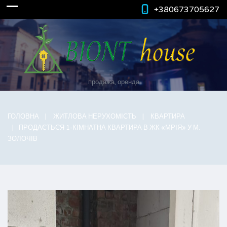
+380673705627
продажа, оренда
ГОЛОВНА
ЖИТЛОВА НЕРУХОМІСТЬ
КВАРТИРА
ПРОДАЄТЬСЯ 1-КІМНАТНА КВАРТИРА В ЖК «МРІЯ» У М.
ЗОЛОЧІВ