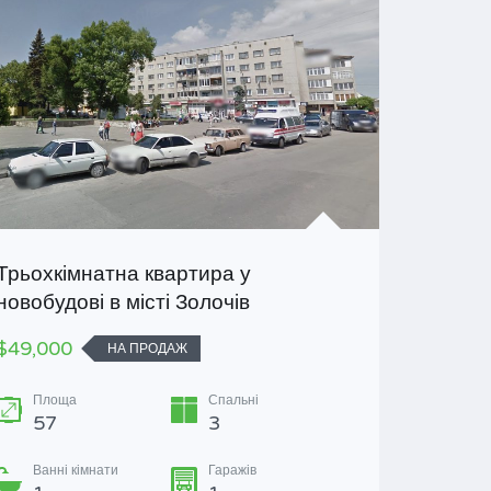
Трьохкімнатна квартира у
Продаєт
новобудові в місті Золочів
$27,000
$49,000
НА ПРОДАЖ
Площ
83
М
Площа
Спальні
57
3
Гаражі
1
Ванні кімнати
Гаражів