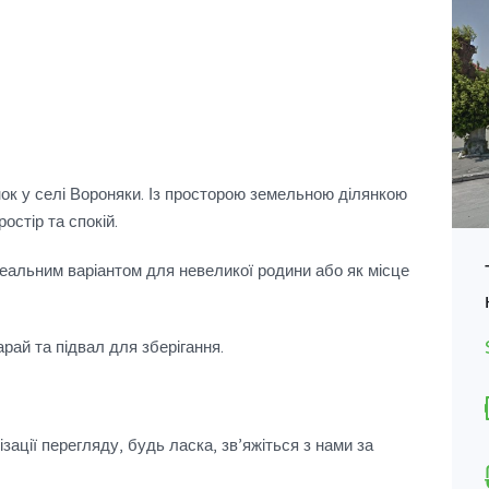
к у селі Вороняки. Із просторою земельною ділянкою
ростір та спокій.
Продається земельна ділянка
деальним варіантом для невеликої родини або як місце
с.Зозулі
$3,900
арай та підвал для зберігання.
НА ПРОДАЖ
Тип
Земельна ділянка
зації перегляду, будь ласка, зв’яжіться з нами за