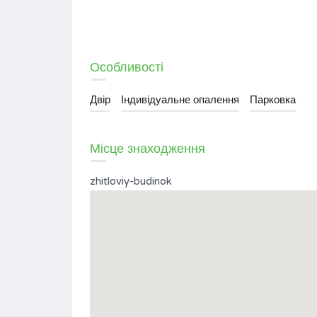
Тип
Житловий будинок
Особливості
Двір
Індивідуальне опалення
Парковка
Місце знаходження
zhitloviy-budinok