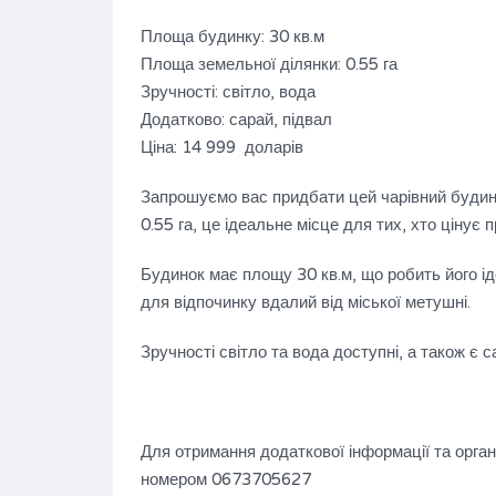
Площа будинку: 30 кв.м
Площа земельної ділянки: 0.55 га
Зручності: світло, вода
Додатково: сарай, підвал
Ціна: 14 999 доларів
Запрошуємо вас придбати цей чарівний будино
0.55 га, це ідеальне місце для тих, хто цінує п
Продається житловий будинок
Будинок має площу 30 кв.м, що робить його і
для відпочинку вдалий від міської метушні.
$27,000 Є
НА ПРОДАЖ
Зручності світло та вода доступні, а також є с
Площа
Ванні кімнати
83
1
М2
Гаражів
Для отримання додаткової інформації та органі
1
номером 0673705627