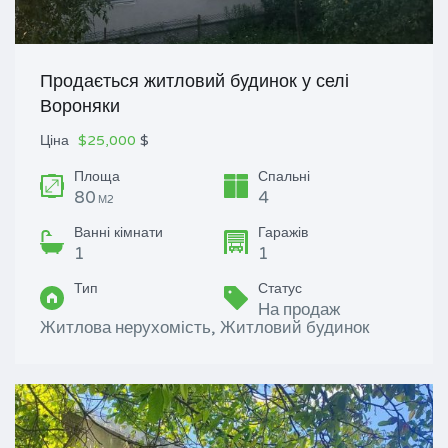
Продається житловий будинок у селі
Вороняки
Ціна
$25,000
$
Площа
Спальні
80
4
М2
Ванні кімнати
Гаражів
1
1
Тип
Статус
На продаж
Житлова нерухомість, Житловий будинок