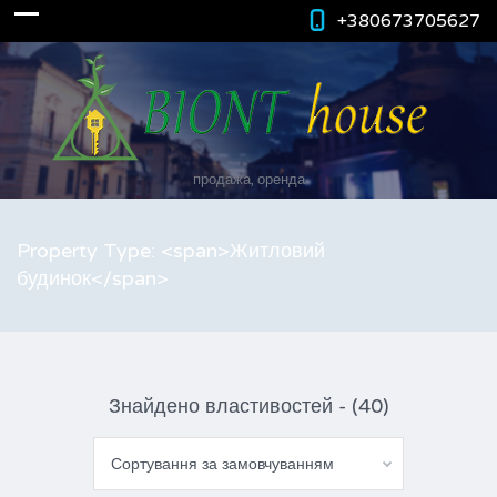
+380673705627
продажа, оренда
Property Type: <span>Житловий
будинок</span>
Знайдено властивостей - (40)
Сортування за замовчуванням