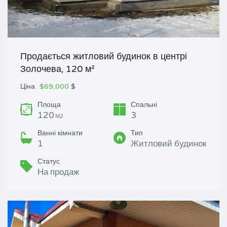
Продається житловий будинок в центрі
Золочева, 120 м²
Ціна
$69,000
$
Площа
Спальні
120
3
М2
Ванні кімнати
Тип
1
Житловий будинок
Статус
На продаж