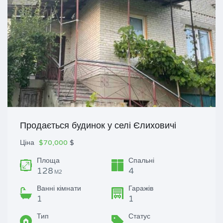
Продається будинок у селі Єлиховичі
Ціна
$70,000
$
Площа
Спальні
128
4
М2
Ванні кімнати
Гаражів
1
1
Тип
Статус