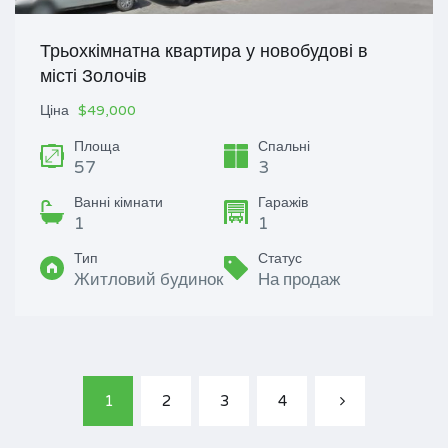
Трьохкімнатна квартира у новобудові в
місті Золочів
Ціна
$49,000
Площа
Спальні
57
3
Ванні кімнати
Гаражів
1
1
Тип
Статус
Житловий будинок
На продаж
1
2
3
4