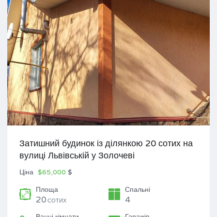
Затишний будинок із ділянкою 20 сотих на
вулиці Львівській у Золочеві
Ціна
$65,000
$
Площа
Спальні
20
4
СОТИХ
Ванні кімнати
Гаражів