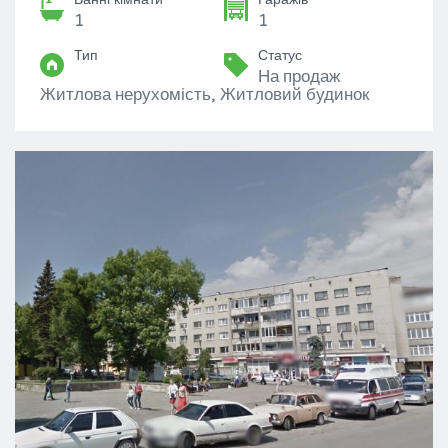
1
1
Тип
Статус
На продаж
Житлова нерухомість, Житловий будинок