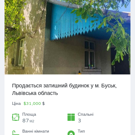
Продається затишний будинок у м. Буськ,
Львівська область
Ціна
$31,000
$
Площа
Спальні
87
3
М2
Ванні кімнати
Тип