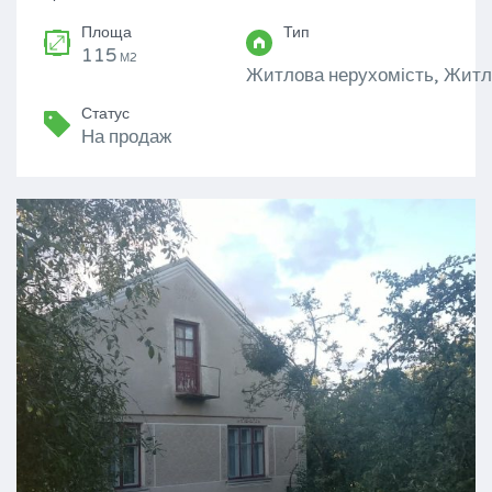
Площа
Тип
115
М2
Житлова нерухомість, Житл
Статус
На продаж