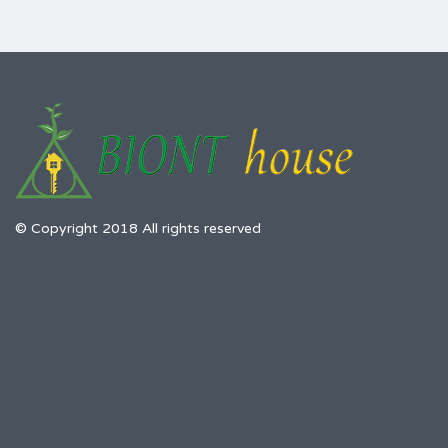
$59,000
НА ПРОДАЖ
Площа
Спальні
315
6
М2
Ванні кімнати
Гаражів
2
1
Тип
Житловий будинок
© Copyright 2018 All rights reserved