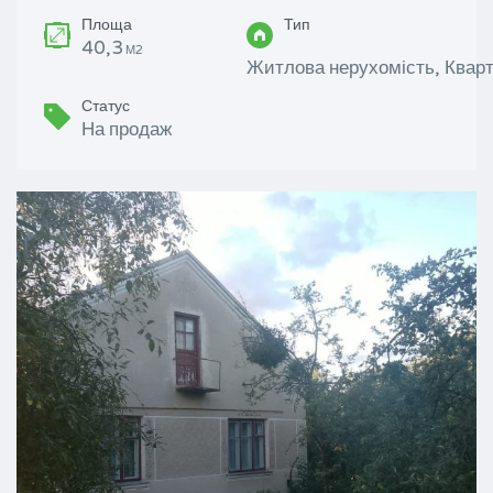
Площа
Тип
40,3
М2
Житлова нерухомість, Кварт
Статус
На продаж