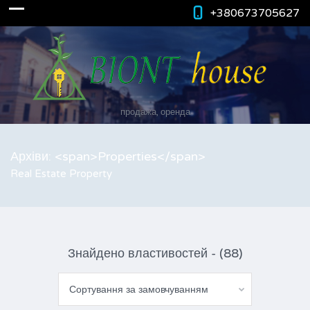
+380673705627
продажа, оренда
Архіви: <span>Properties</span>
Real Estate Property
Знайдено властивостей - (88)
Сортування за замовчуванням