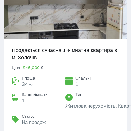
Продається сучасна 1-кімнатна квартира в
м. Золочів
Ціна
$45,000
$
Площа
Спальні
34
1
М2
Ванні кімнати
Тип
1
Житлова нерухомість, Квар
Статус
На продаж