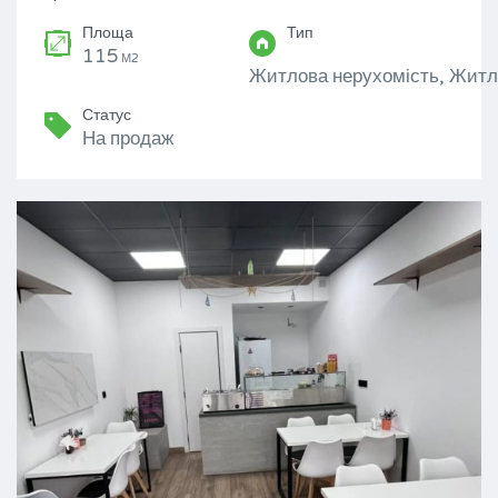
Площа
Тип
115
М2
Житлова нерухомість, Житл
Статус
На продаж