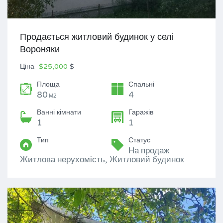
Продається житловий будинок у селі
Вороняки
Ціна
$25,000
$
Площа
Спальні
80
4
М2
Ванні кімнати
Гаражів
1
1
Тип
Статус
На продаж
Житлова нерухомість, Житловий будинок