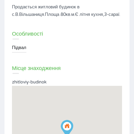
Продається житловий будинок в
с.В.Вільшаниця.Площа 80кв.м.Є літня кухня,3-сараї.
Особливості
Підвал
Місце знаходження
zhitloviy-budinok