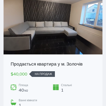
Продається квартира у м. Золочів
$40,000
НА ПРОДАЖ
Площа
Спальні
40
1
М2
Ванні кімнати
1