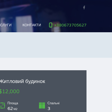
+380673705627
ОСЛУГИ
КОНТАКТИ
Житловий будинок
$12,000
Площа
Спальні
62
3
М2