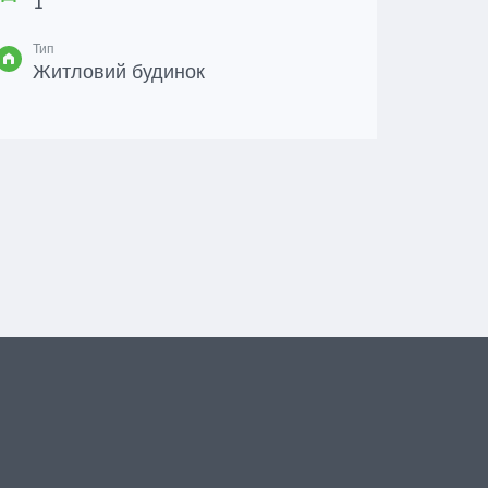
1
Тип
Жит
Тип
Житловий будинок