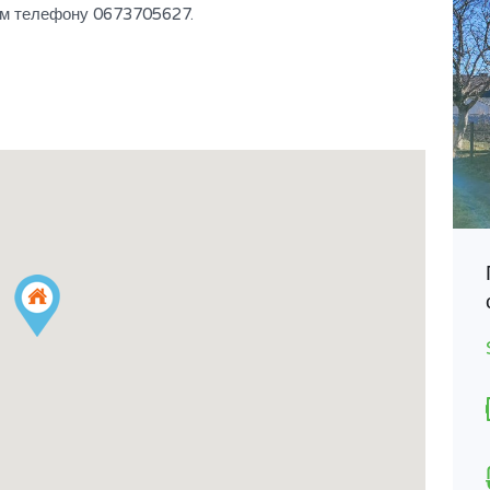
ром телефону 0673705627.
Продається 2-х кімнатна квартира
$35,000
НА ПРОДАЖ
Площа
Спальні
55
2
М2
Ванні кімнати
1