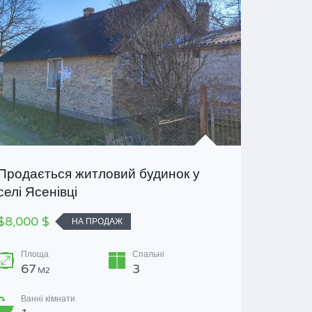
Продається житловий будинок у
Продаєт
селі Ясенівці
$55,000
$8,000 $
НА ПРОДАЖ
Площ
125
Площа
Спальні
67
3
M2
Ванні 
1
Ванні кімнати