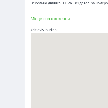
Земельна ділянка 0.15га. Всі деталі за номе
Місце знаходження
zhitloviy-budinok
нок у
Продається житловий будинок
$55,000
НА ПРОДАЖ
Площа
Спальні
125
3
М2
Ванні кімнати
Гаражів
1
1