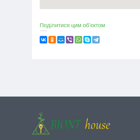
Тип
Житловий будинок
Поділитися цим об'єктом