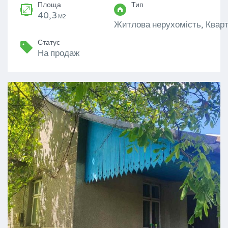
Площа
Тип
40,3
М2
Житлова нерухомість, Кварт
Статус
На продаж