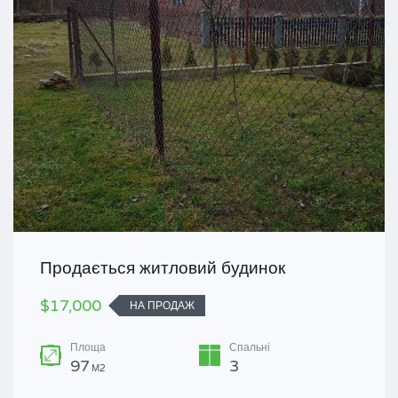
Продається житловий будинок
$17,000
НА ПРОДАЖ
Площа
Спальні
97
3
М2