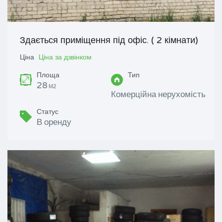
Здається приміщення під офіс. ( 2 кімнати)
Ціна
Ціна за дзвінком
Площа
Тип
28
М2
Комерційна нерухомість
Статус
В оренду