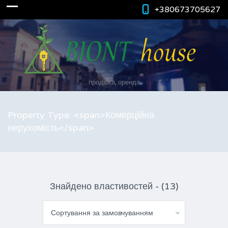
+380673705627
продажа, оренда
Property Type: <span>Комерційна
нерухомість</span>
Знайдено властивостей - (13)
Сортування за замовчуванням