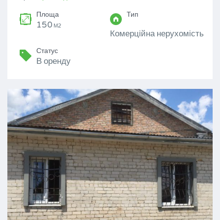
Площа
Тип
150
М2
Комерційна нерухомість
Статус
В оренду