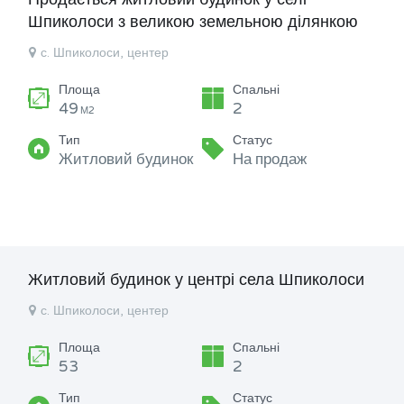
Шпиколоси з великою земельною ділянкою
с. Шпиколоси, центер
Площа
Спальні
49
2
М2
Тип
Статус
Житловий будинок
На продаж
Житловий будинок у центрі села Шпиколоси
с. Шпиколоси, центер
Площа
Спальні
53
2
Тип
Статус