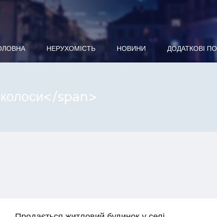
ОЛОВНА
НЕРУХОМІСТЬ
НОВИНИ
ДОДАТКОВІ П
иколоси</span>
Продається житловий будинок у селі