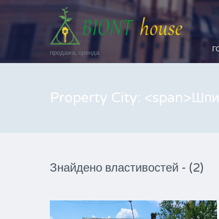
Г
продажа, оренда
Property City: <span>Шп
Знайдено властивостей - (2)