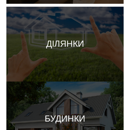
Купити
ДІЛЯНКИ
Орендувати
БУДИНКИ
Купити