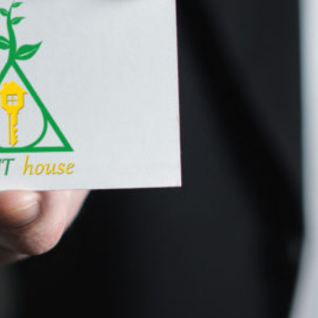
продаж, оренда
нерухомості, а також
будівництво об’єктів під
замовлення. Наша команда
забезпечує професійний
супровід на всіх етапах
угоди, гарантуючи
прозорість та вигідні умови
для кожного клієнта.
Ми активно працюємо не лише в самому Золочеві, але й у
прилеглих районах, допомагаючи клієнтам знайти ідеальне