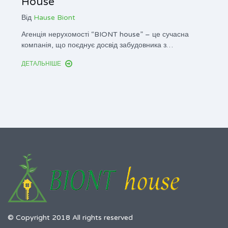
House
Чи 
Від
Hause Biont
до 
Агенція нерухомості “BIONT house” – це сучасна
Від
Ha
компанія, що поєднує досвід забудовника з…
Хоча б
ДЕТАЛЬНІШЕ
або о
ДЕТАЛ
© Copyright 2018 All rights reserved