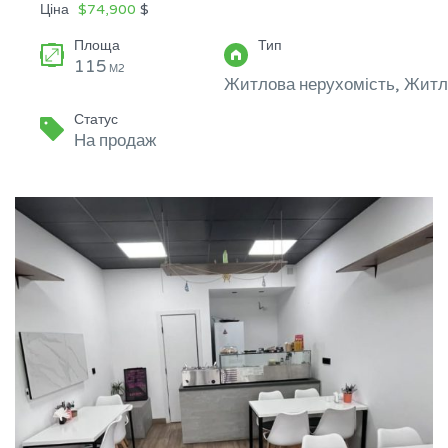
Ціна
$74,900
$
Площа
Тип
115
М2
Житлова нерухомість, Житл
Статус
На продаж