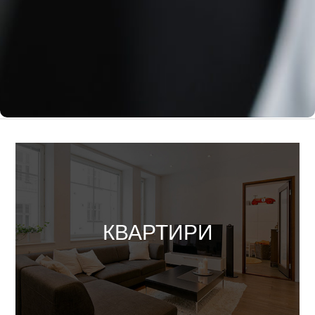
житло чи комерційну нерухомість. Завдяки багаторічному
досвіду та індивідуальному підходу до кожного, ми завоювали
довіру багатьох клієнтів.
Обирайте нас – і ви отримаєте якісне обслуговування,
надійні угоди та рішення, які відповідають вашим потребам!
Орендувати
КВАРТИРИ
Купити