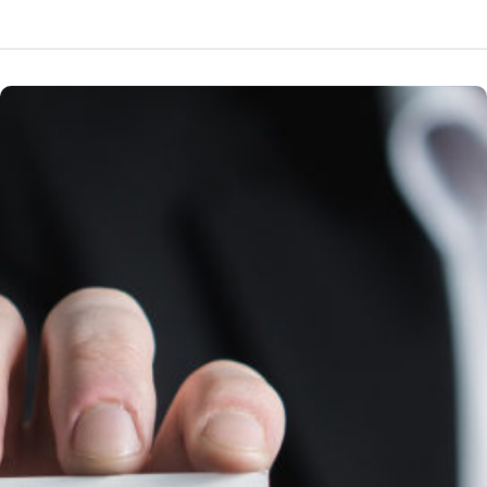
Агенція нерухомості в
Золочеві
Агенція нерухомості в
Золочеві працює на
ринку з 2017 року.
Ми пропонуємо широкий
спектр послуг: купівля,